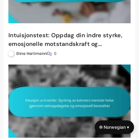
Intuisjonstest: Oppdag din indre styrke,
emosjonelle motstandskraft og
selvbevissthet
Elina Hartmann
0
🌐 Norwegian ▾