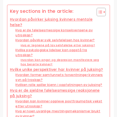
Key sections in the article:
Hvordan påvirker juksing kvinners mentale
helse?
Hva er de følelsesmessige konsekvensene av
utroskap?
Hvordan påvirker svik selvfølelsen hos kvinner?
Hva er tegnene på lav selvfølelse etter juksing?
Hvilke psykologiske lidelser kan oppstå fra
utroskap?
Hvordan kan angst og depresjon manifestere seg
hos berørte kvinner?
Hvilke unike perspektiver har kvinner på juksing?
Hvordan former samfunnets forventninger kvinners
syn på troskap?
Hvilken rolle spiller kjønn i oppfatningen av juksing?
Hva er de sjeldne følelsesmessige reaksjonene
på juksing?
Hvordan kan kvinner oppleve posttraumatisk vekst
etter utroskap?
Hva er noen uvanlige mestringsmekanismer brukt
av kvinner?