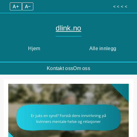
A+
A–
< < < <
dlink.no
Hjem
Alle innlegg
Kontakt oss
Om oss
Skip
to
content