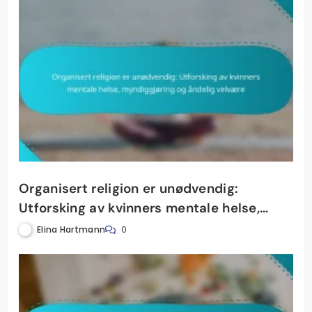
Organisert religion er unødvendig:
Utforsking av kvinners mentale helse,
myndiggjøring og åndelig velvære
Elina Hartmann
0