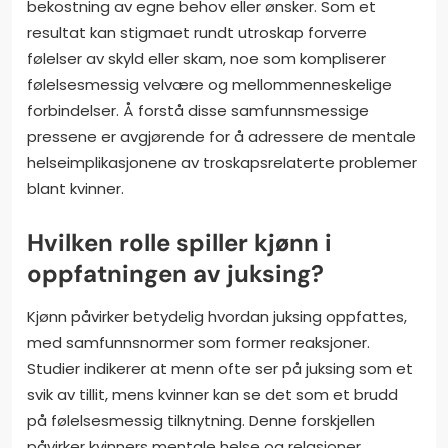
bekostning av egne behov eller ønsker. Som et
resultat kan stigmaet rundt utroskap forverre
følelser av skyld eller skam, noe som kompliserer
følelsesmessig velvære og mellommenneskelige
forbindelser. Å forstå disse samfunnsmessige
pressene er avgjørende for å adressere de mentale
helseimplikasjonene av troskapsrelaterte problemer
blant kvinner.
Hvilken rolle spiller kjønn i
oppfatningen av juksing?
Kjønn påvirker betydelig hvordan juksing oppfattes,
med samfunnsnormer som former reaksjoner.
Studier indikerer at menn ofte ser på juksing som et
svik av tillit, mens kvinner kan se det som et brudd
på følelsesmessig tilknytning. Denne forskjellen
påvirker kvinners mentale helse og relasjoner,