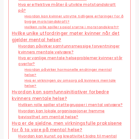
Hva er effektive måter å utvikle motstandskraft
på?
Hvordan kan kvinner utnytte tidligere erfaringer for å
bygge motstandskraft?
Hvilken rolle spiller sosial støtte i motstandskraft?
Hvilke unike utfordringer møter kvinner når det
gjelder mental helse?
Hvordan påvirker samfunnsmessige forventninger
kvinners mentale velvære?
Hva er vanlige mentale helseproblemer kvinner står
overfor?
Hvordan påvirker hormonelle endringer mental
helse?
Hva er virkningen av omsorg på kvinners mentale
helse?
Hvordan kan samfunnsinitiativer forbedre
kvinners mentale helse?
Hvilken rolle spiller støttegrupper i mental velvære?
Hvordan kan lokale organisasjoner fremme
bevissthet om mental helse?
Hva er de sjeldne, men virkningsfulle praksisene
for å ta vare på mental helse?
Hvordan kan kunst og kreativitet bidra til mental