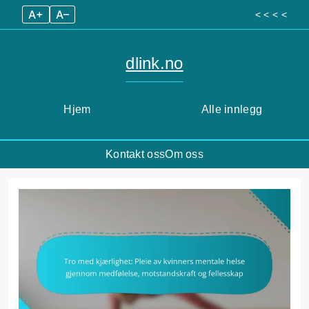
A+
A–
< < < <
dlink.no
Hjem
Alle innlegg
Kontakt oss
Om oss
Skip
to
content