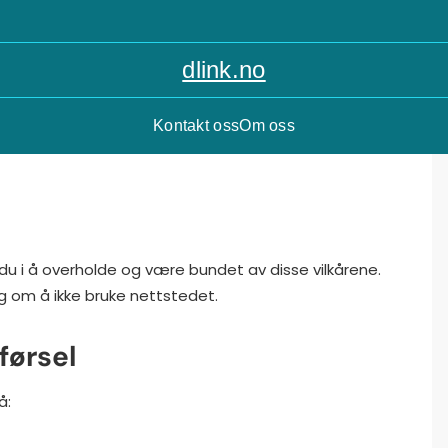
dlink.no
Kontakt oss
Om oss
du i å overholde og være bundet av disse vilkårene.
deg om å ikke bruke nettstedet.
førsel
å:
.