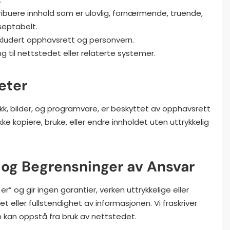
stribuere innhold som er ulovlig, fornærmende, truende,
septabelt.
nkludert opphavsrett og personvern.
ng til nettstedet eller relaterte systemer.
eter
afikk, bilder, og programvare, er beskyttet av opphavsrett
kke kopiere, bruke, eller endre innholdet uten uttrykkelig
r og Begrensninger av Ansvar
er” og gir ingen garantier, verken uttrykkelige eller
t eller fullstendighet av informasjonen. Vi fraskriver
m kan oppstå fra bruk av nettstedet.