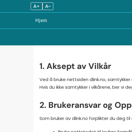
A+
A–
Hjem
Skip
to
content
1. Aksept av Vilkår
Ved å bruke nettsiden dlink.no, samtykker 
Hvis du ikke samtykker i vilkårene, ber vi 
2. Brukeransvar og Opp
Som bruker av dlink.no forplikter du deg til 
Bruke nettstedet til lovlige formål