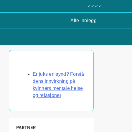
< < < <
Alle innlegg
Oppdag et tilfeldig innlegg
Er juks en synd? Forstå
dens innvirkning på
kvinners mentale helse
og relasjoner
PARTNER