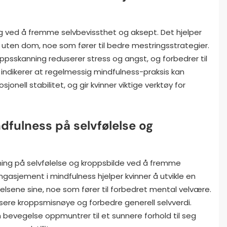
ng ved å fremme selvbevissthet og aksept. Det hjelper
 uten dom, noe som fører til bedre mestringsstrategier.
sskanning reduserer stress og angst, og forbedrer til
 indikerer at regelmessig mindfulness-praksis kan
onell stabilitet, og gir kvinner viktige verktøy for
dfulness på selvfølelse og
rkning på selvfølelse og kroppsbilde ved å fremme
ngasjement i mindfulness hjelper kvinner å utvikle en
sene sine, noe som fører til forbedret mental velvære.
usere kroppsmisnøye og forbedre generell selvverdi.
evegelse oppmuntrer til et sunnere forhold til seg