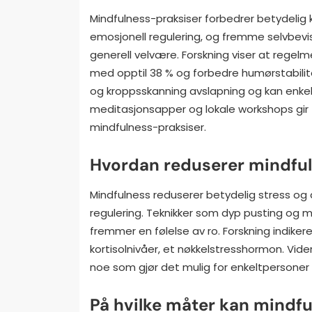
Mindfulness-praksiser forbedrer betydelig 
emosjonell regulering, og fremme selvbevis
generell velvære. Forskning viser at rege
med opptil 38 % og forbedre humørstabilit
og kroppsskanning avslapning og kan enkelt
meditasjonsapper og lokale workshops gir ti
mindfulness-praksiser.
Hvordan reduserer mindful
Mindfulness reduserer betydelig stress o
regulering. Teknikker som dyp pusting og me
fremmer en følelse av ro. Forskning indike
kortisolnivåer, et nøkkelstresshormon. Vid
noe som gjør det mulig for enkeltpersoner
På hvilke måter kan mindfu