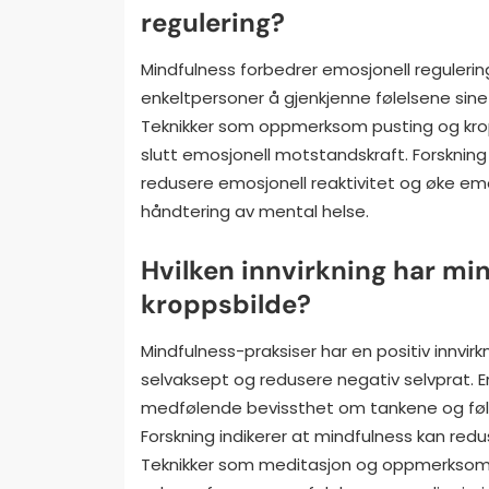
regulering?
Mindfulness forbedrer emosjonell reguleri
enkeltpersoner å gjenkjenne følelsene sine
Teknikker som oppmerksom pusting og kropp
slutt emosjonell motstandskraft. Forskning
redusere emosjonell reaktivitet og øke emosj
håndtering av mental helse.
Hvilken innvirkning har min
kroppsbilde?
Mindfulness-praksiser har en positiv innvi
selvaksept og redusere negativ selvprat. E
medfølende bevissthet om tankene og følel
Forskning indikerer at mindfulness kan red
Teknikker som meditasjon og oppmerksom b