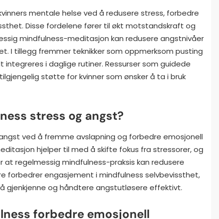
kvinners mentale helse ved å redusere stress, forbedre
sthet. Disse fordelene fører til økt motstandskraft og
lmessig mindfulness-meditasjon kan redusere angstnivåer
et. I tillegg fremmer teknikker som oppmerksom pusting
 integreres i daglige rutiner. Ressurser som guidede
lgjengelig støtte for kvinner som ønsker å ta i bruk
ness stress og angst?
g angst ved å fremme avslapning og forbedre emosjonell
ditasjon hjelper til med å skifte fokus fra stressorer, og
rer at regelmessig mindfulness-praksis kan redusere
ere forbedrer engasjement i mindfulness selvbevissthet,
 å gjenkjenne og håndtere angstutløsere effektivt.
lness forbedre emosjonell