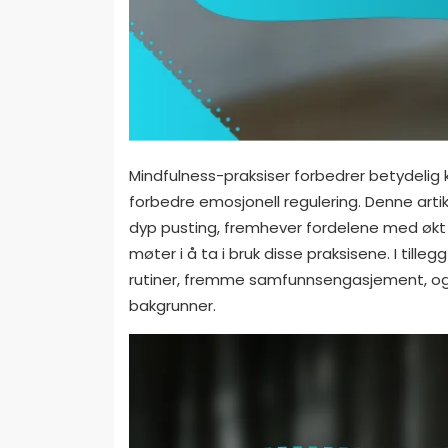
Mindfulness-praksiser forbedrer betydelig
forbedre emosjonell regulering. Denne arti
dyp pusting, fremhever fordelene med økt 
møter i å ta i bruk disse praksisene. I tille
rutiner, fremme samfunnsengasjement, og f
bakgrunner.