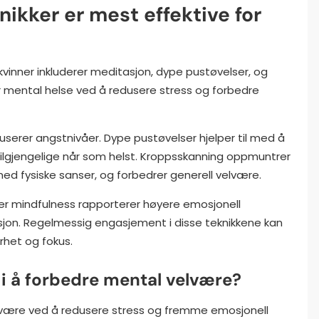
ikker er mest effektive for
kvinner inkluderer meditasjon, dype pustøvelser, og
r mental helse ved å redusere stress og forbedre
serer angstnivåer. Dype pustøvelser hjelper til med å
ilgjengelige når som helst. Kroppsskanning oppmuntrer
ed fysiske sanser, og forbedrer generell velvære.
erer mindfulness rapporterer høyere emosjonell
esjon. Regelmessig engasjement i disse teknikkene kan
arhet og fokus.
n i å forbedre mental velvære?
lvære ved å redusere stress og fremme emosjonell