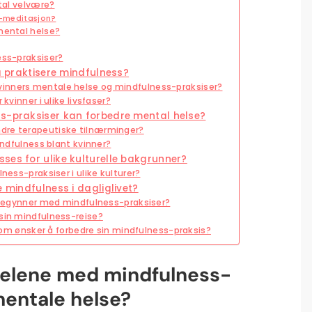
ntal velvære?
s-meditasjon?
mental helse?
ess-praksiser?
 å praktisere mindfulness?
inners mentale helse og mindfulness-praksiser?
kvinner i ulike livsfaser?
ss-praksiser kan forbedre mental helse?
dre terapeutiske tilnærminger?
mindfulness blant kvinner?
ses for ulike kulturelle bakgrunner?
ness-praksiser i ulike kulturer?
e mindfulness i dagliglivet?
e begynner med mindfulness-praksiser?
 sin mindfulness-reise?
r som ønsker å forbedre sin mindfulness-praksis?
rdelene med mindfulness-
mentale helse?