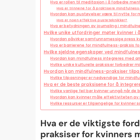
Hva er rollen til meditasjon i å forbedre me
Hva er trinnene for å praktisere mindfulnes
Hvordan kan pustøvelser være til nytte for 
Hva er noen effektive pusteteknikker?
Hva er betydningen av journaling i mindfuln
Hvilke unike utfordringer møter kvinner i
Hvordan påvirker samfunnsmessige press kv
Hva er barrierene for mindfulness-praksis for 
Hvilke sjeldne egenskaper ved mindfulne
Hvordan kan mindfulness integreres med an
Hvilke unike kulturelle praksiser forbedrer 
Hvordan kan mindfulness-praksiser tilpas
Hvilke tilpasninger er nødvendige for mindful
Hva er de beste praksisene for å integrer
Hvilke vanlige feil bør kvinner unngå når d
Hvordan kan kvinner måle effektiviteten av
Hvilke ressurser er tilgjengelige for kvinne
Hva er de viktigste fo
praksiser for kvinners 