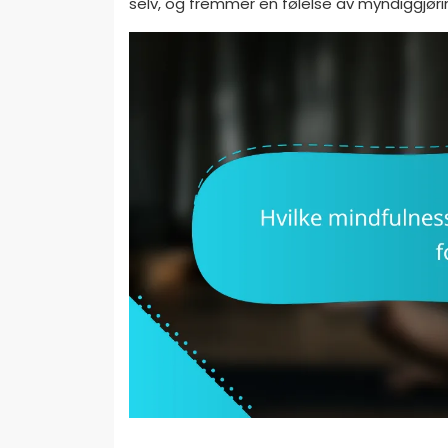
selv, og fremmer en følelse av myndiggjøring