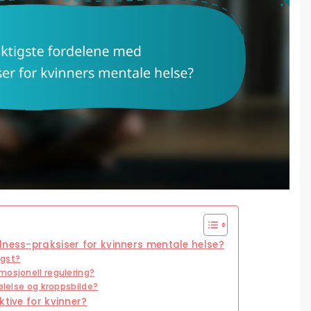
lness-praksiser for kvinners mentale helse?
ngst?
mosjonell regulering?
ølelse og kroppsbilde?
ktive for kvinner?