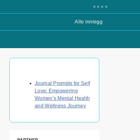
< < < <
Alle innlegg
Oppdag et tilfeldig innlegg
Journal Prompts for Self
Love: Empowering
Women’s Mental Health
and Wellness Journey
PARTNER