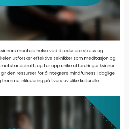
 kvinners mentale helse ved å redusere stress og
kkelen utforsker effektive teknikker som meditasjon og
motstandskraft, og tar opp unike utfordringer kvinner
gg gir den ressurser for å integrere mindfulness i daglige
remme inkludering på tvers av ulike kulturelle