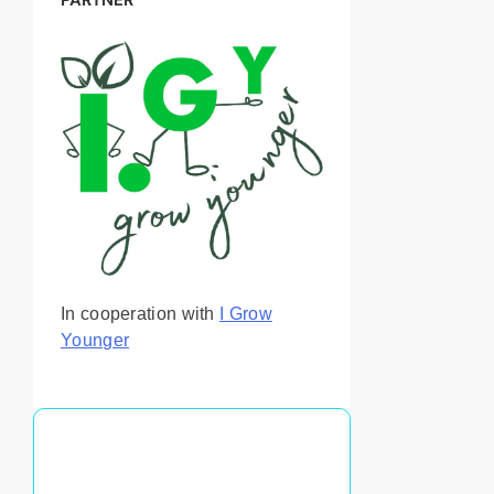
In cooperation with
I Grow
Younger
Du vil kanskje også like